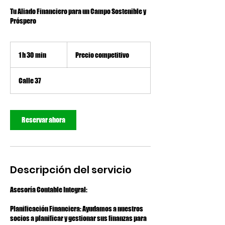
Tu Aliado Financiero para un Campo Sostenible y
Próspero
Precio
competitivo
1 h 30 min
1
Precio competitivo
3
Calle 37
0
m
i
Reservar ahora
n
Descripción del servicio
Asesoría Contable Integral:
Planificación Financiera: Ayudamos a nuestros
socios a planificar y gestionar sus finanzas para