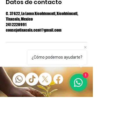
Datos de contacto
C. 37 622, La Loma Xicohtencatl, Xicohténcatl,
Tlaxcala, Mexico
241 2220991
consejotlaxcala.ceat@gmail.com
¿Cómo podemos ayudarte?
1