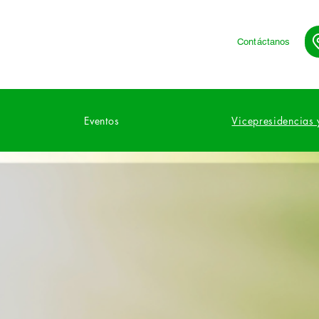
Contáctanos
Eventos
Vicepresidencias 