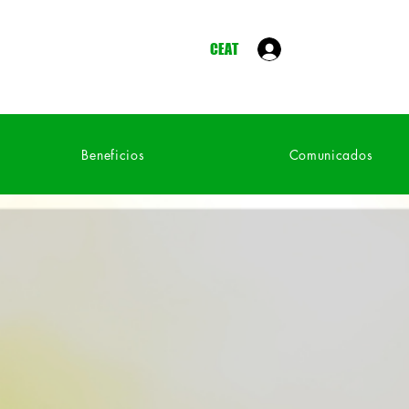
CEAT
Beneficios
Comunicados